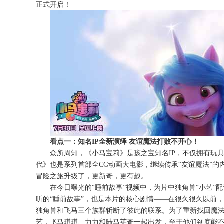
正式开启！
看点
一：知名
IP全新演绎 友谊魔法打败不开心！
众所周知，《小马宝莉》是孩之宝知名
IP，不仅拥有玩
代》也是
系列
首部全
CG动画大电影，
继续传承“友谊魔法”的
冒险之旅升级了，更新奇，更有趣。
在今日曝光的
“睡前故事”视频中，为片中独角兽“小艺
听的
“睡前故事”，也是本片的核心剧情——在很久很久以前
独角兽和飞马三个族群斩断了彼此的联系。为了重新找回魔
艺，飞马琪琪、力力和陆马英奇一起出发，至于他们到底能