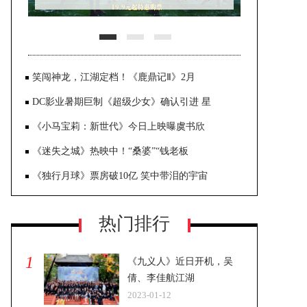
晓：《
笑闯神龙，江湖定档！《鹿鼎记Ⅱ》2月
DC影业暑期巨制《超级少女》确认引进 星
《小马宝莉：新世代》今日上映曝虞书欣
《迷失之城》热映中！“桑婆”“钱老板
《独行月球》票房破10亿 笑中带泪的宇宙
热门排行
1
《九义人》近日开机，吴
倩、李佳航江湖
2023-01-12