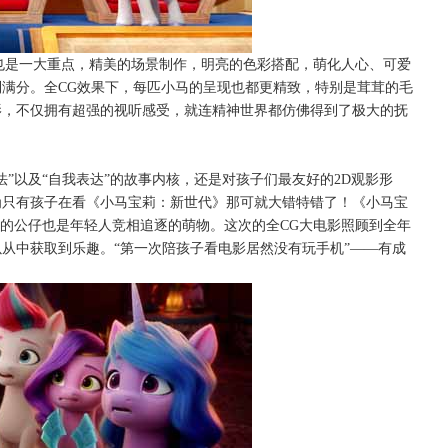
也是一大重点
，精美的场景制作，明亮的色彩搭配，萌化人心、可爱
到满分。全
CG效果下，每匹小马的呈现也都更精致，特别是茸茸的毛
影，不仅拥有超强的视听感受，就连精神世界都仿佛得到了极大的抚
法”以及“自我表达”的故事内核，还是
对孩子们最友好的
2D
观影
形
为只有孩子在看《小马宝莉：新世代》那可就大错特错了！《小马宝
作的公仔也是年轻人竞相追逐的萌物。这次的全CG大电影照顾到全年
从中获取到乐趣。“第一次陪孩子看电影居然没有玩手机”——有成