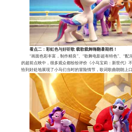
看点二：彩虹色与好听歌
载歌载舞嗨翻暑期档！
“画面色彩丰富，制作精良”、“歌舞电影超有特色”、“
的超前点映中，很多观众都纷纷评价《小马宝莉：新世代》
恰到好处地展现了小马们当时的冒险情节，歌词歌曲朗朗上