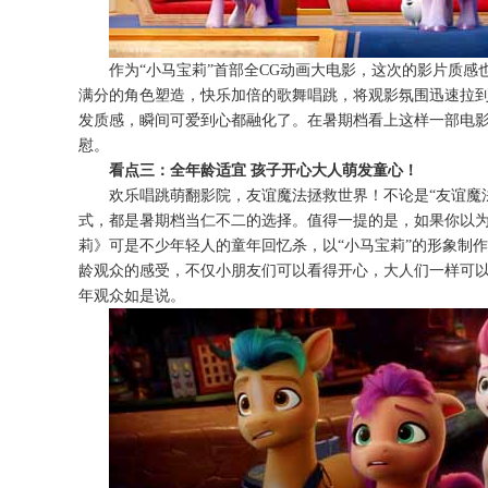
作为“
小马宝莉
”
首部全
CG动画大电影，这次
的影片质感
满分的角色塑造，快乐加倍的歌舞唱跳，将观影氛围迅速拉
发质感，瞬间可爱到心都融化了。在暑期档看上这样一部电
慰。
看点三：全年龄适宜
孩子开心大人
萌发
童心
！
欢乐唱跳萌翻影院，友谊魔法拯救世界！
不论是
“
友谊魔
式，都是暑期档当仁不二的选择。值得一提的是，如果你以
莉》可是不少年轻人的童年回忆杀，以
“小马宝莉”的形象制
龄观众的感受，不仅小朋友们可以看得开心，大人们一样可以
年观众如是说。