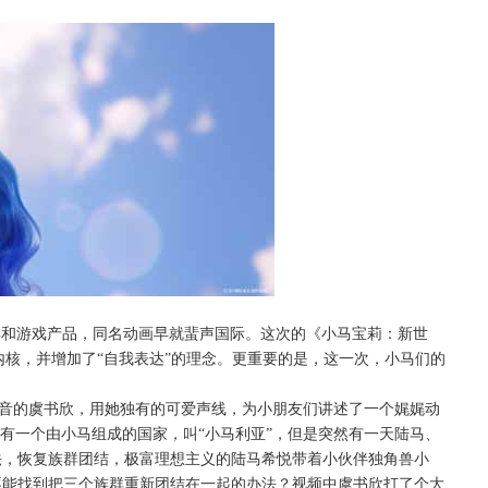
具和游戏产品，同名动画早就蜚声国际。这次的《小马宝莉：新世
内核，并增加了“自我表达”的理念。更重要的是，这一次，小马们的
”配音的虞书欣，用她独有的可爱声线，为小朋友们讲述了一个娓娓动
，有一个由小马组成的国家，叫“小马利亚”，但是突然有一天陆马、
法，恢复族群团结，极富理想主义的陆马希悦带着小伙伴独角兽小
不能找到把三个族群重新团结在一起的办法？视频中虞书欣打了个大