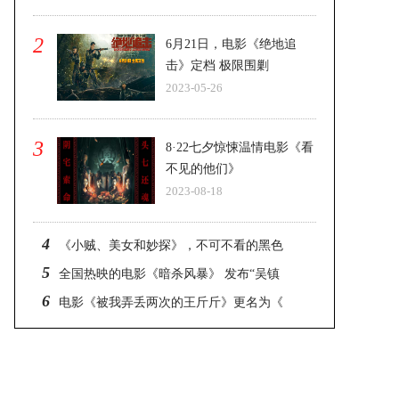
2
6月21日，电影《绝地追
击》定档 极限围剿
2023-05-26
3
8·22七夕惊悚温情电影《看
不见的他们》
2023-08-18
4
《小贼、美女和妙探》，不可不看的黑色
5
全国热映的电影《暗杀风暴》 发布“吴镇
6
电影《被我弄丢两次的王斤斤》更名为《