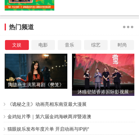
四位进入预选赛。然而在后面的比赛中，一场早有预谋的“顶
雷”正等着他。百强（沙溢 饰）告诉安部长（段奕宏
饰）：“我们控制不了车手，但是我们可以控制车。”两人通
过限制赛车的动力，让张驰只从起跑线开出半米就遭遇重
热门频道
挫。面对车迷发出的“退票”“只会开一个地图”等指责谩骂，
多年来已经不是第一次遭遇这种不公的张驰毅然重整旗鼓，
看似平静的一句“我也要干活了”之中，实则燃烧着怒火与斗
文娱
电影
音乐
综艺
时尚
志。
陶德燕主演黑马剧《樊笼》
沐瞳登陆香港国际影视展
首演蛇蝎美人
三大原创影游
《诡秘之主》动画亮相东南亚最大漫展
金鸡短片季｜第六届金鸡海峡两岸暨港澳
猫眼娱乐发布年度片单 开启动画与IP的“