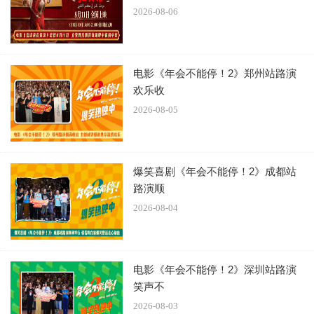
2026-08-06
电影《年会不能停！2》郑州站路演
欢乐收
2026-08-05
爆笑喜剧《年会不能停！2》成都站
路演顺
2026-08-04
张驰被选中“顶雷”再次遭遇不公 车手奋起抱团凭竞技实力说
话
电影《飞驰人生3》延续该系列热血逐梦的赛车题材和欢笑感
动的情感共鸣，讲述了张驰与新老朋友一起笑闯人生新赛
电影《年会不能停！2》深圳站路演
段，开启爽燃新征程的故事。全新发布的“全程超燃”版预告
笑声不
揭开张驰此次面临的全新挑战与困境。成为队长的张驰秉承
2026-08-03
公平原则，在包括他自己在内的十位国内顶尖车手中挑选出