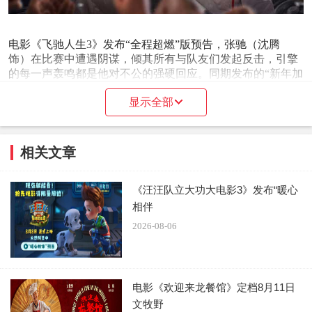
电影《飞驰人生3》发布“全程超燃”版预告，张驰（沈腾
饰）在比赛中遭遇阴谋，倾其所有与队友们发起反击，引擎
的每一声轰鸣都是他对不公的强硬回应。同期发布的“新年加
油”版海报中，漫天红色彩纸烘托出热闹喜气氛围，全员振臂
显示全部
高呼，洋溢着热血昂扬的笑容，既像是在庆祝一场新老朋友
的欢聚，亦像是迎接一场激动人心的胜利。影片由韩寒编剧
并执导，沈腾领衔主演，尹正、黄景瑜、张本煜领衔主演，
魏翔、沙溢主演，范丞丞、孙艺洲主演，段奕宏特邀主演，
相关文章
张新成、胡先煦、李治廷、白宇帆、周政杰、高华阳特别出
演，贾冰、王安宇、陈永胜、冯绍峰、郝瀚友情出演，热血
《汪汪队立大功大电影3》发布“暖心
狂飙，正在欢腾预售中，大年初一影院见。
相伴
2026-08-06
电影《欢迎来龙餐馆》定档8月11日
文牧野