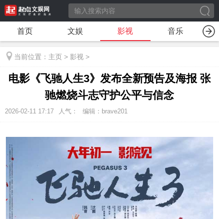
首页
文娱
影视
音乐
当前位置：
主页
>
影视
>
电影《飞驰人生3》发布全新预告及海报 张
驰燃烧斗志守护公平与信念
2026-02-11 17:17
人气：
编辑：brave201