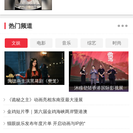
是有难度的，剧组的方言顾问老师给我列了一个非常详细的
学习清单。每天听着重庆话睡觉，还会重复200遍以上台
词。”而当接受采访时被问到为何会选择出演表妹，刘浩存表
示“看完剧本后我更能与田恬产生共鸣，好像短暂地经历了她
热门频道
的人生一样”。
文娱
电影
音乐
综艺
时尚
陶德燕主演黑马剧《樊笼》
沐瞳登陆香港国际影视展
首演蛇蝎美人
三大原创影游
《诡秘之主》动画亮相东南亚最大漫展
金鸡短片季｜第六届金鸡海峡两岸暨港澳
猫眼娱乐发布年度片单 开启动画与IP的“