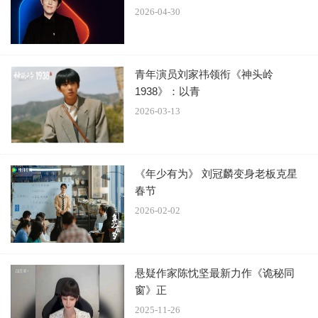
2026-04-30
青年演员刘家祎领衔《神头岭
1938》：以青
2026-03-13
《年少有为》 刘冠麟变身老板克星
春节
2026-02-02
刘浩存此次在影片中饰演一名深受原生家庭困扰的表妹田
恬，同时也是一位带着孩子努力生活逃出毒窟的单亲妈妈。
悬疑作家陈忱坚最新力作《诡秘同
她颠覆过往角色道路，挑战方言台词以及全新角色身份，电
窗》正
影拍摄期间为了能更好地诠释出角色更是提前学习方言并重
2025-11-26
复练习：“因为我是吉林通化人，对于东北人来说学重庆话还