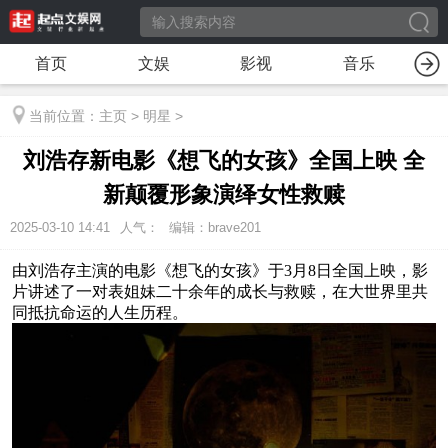
首页
文娱
影视
音乐
当前位置：
主页
>
明星
>
刘浩存新电影《想飞的女孩》全国上映 全
新颠覆形象演绎女性救赎
2025-03-10 14:41
人气：
编辑：brave201
由刘浩存主演的电影《想飞的女孩》于3月8日全国上映，影
片讲述了一对表姐妹二十余年的成长与救赎，在大世界里共
同抵抗命运的人生
历程。