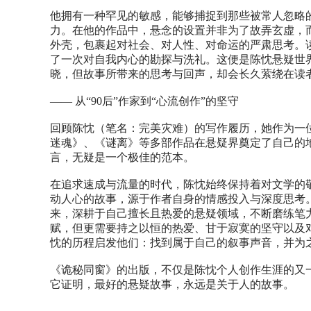
他拥有一种罕见的敏感，能够捕捉到那些被常人忽略
力。在他的作品中，悬念的设置并非为了故弄玄虚，
外壳，包裹起对社会、对人性、对命运的严肃思考。
了一次对自我内心的勘探与洗礼。这便是陈忱悬疑世
晓，但故事所带来的思考与回声，却会长久萦绕在读
—— 从“90后”作家到“心流创作”的坚守
回顾陈忱（笔名：完美灾难）的写作履历，她作为一位
迷魂》、《谜离》等多部作品在悬疑界奠定了自己的
言，无疑是一个极佳的范本。
在追求速成与流量的时代，陈忱始终保持着对文学的敬
动人心的故事，源于作者自身的情感投入与深度思考
来，深耕于自己擅长且热爱的悬疑领域，不断磨练笔
赋，但更需要持之以恒的热爱、甘于寂寞的坚守以及
忱的历程启发他们：找到属于自己的叙事声音，并为
《诡秘同窗》的出版，不仅是陈忱个人创作生涯的又
它证明，最好的悬疑故事，永远是关于人的故事。