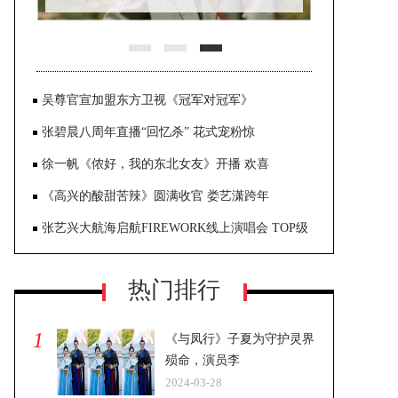
云嘎
吴尊官宣加盟东方卫视《冠军对冠军》
张碧晨八周年直播“回忆杀” 花式宠粉惊
徐一帆《侬好，我的东北女友》开播 欢喜
《高兴的酸甜苦辣》圆满收官 娄艺潇跨年
张艺兴大航海启航FIREWORK线上演唱会 TOP级
热门排行
1
《与凤行》子夏为守护灵界
殒命，演员李
2024-03-28