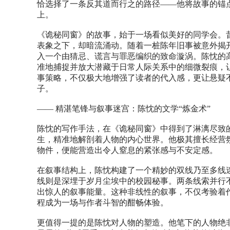
恰选择了一条反其道而行之的路径——他将故事的锚点
上。
《诡秘同窗》的故事，始于一场看似美好的同学会。
表象之下，却暗流涌动。随着一桩陈年旧事被意外揭
入一个由猜忌、谎言与罪恶编织的致命漩涡。陈忱的
准地捕捉并放大潜藏于日常人际关系中的细微裂痕，让
事策略，不仅极大地增强了读者的代入感，更让悬疑
子。
—— 精湛笔锋与叙事迷宫：陈忱的文学“炼金术”
陈忱的写作手法，在《诡秘同窗》中得到了淋漓尽致
生，精准地解剖着人物的内心世界。他极其擅长经营
物件，便能营造出令人窒息的紧张感与不安定感。
在叙事结构上，陈忱构建了一个精妙的双线乃至多线
线则是深埋于岁月尘埃中的校园秘事。两条线索并行
出惊人的叙事能量。这种非线性的叙事，不仅考验着
程成为一场与作者斗智的酣畅体验。
更值得一提的是陈忱对人物的塑造。他笔下的人物绝非