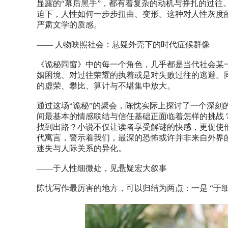
显露的“幕后黑手”，都有着复杂的动机与挣扎的过往
迫下，人性如何一步步扭曲、变形。这种对人性灰度
严肃文学的质感。
—— 人物映照社会：悬疑外壳下的时代症候群像
《诡秘同窗》中的每一个角色，几乎都是当代社会某
姻困境、对过往荣耀的执着或是对失败过往的逃避。
的虚荣、攀比、算计与不堪集中放大。
通过这场“诡秘”的聚会，陈忱实际上探讨了一个深刻
间最基本的情感联结与信任基础正面临着怎样的挑战
找到出路？小说不仅让读者享受解谜的快感，更促使
代寓言，警示着我们，最深的恐怖或许并非来自外界
迷失与人际关系的异化。
——于人性细微处，见悬疑宏大叙事
陈忱写作最厉害的地方，可以归结为两点：一是 “于细