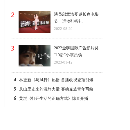
2
演员邱意浓受邀长春电影
节，运动鞋搭礼
2022-08-29
3
2022金狮国际广告影片奖
“10后”小演员杨
2023-01-12
4
林更新《与凤行》热播 首播收视登顶引爆
5
从山里走来的沉静力量 赛德克族青年写给
6
黄渤《打开生活的正确方式》惊喜开播