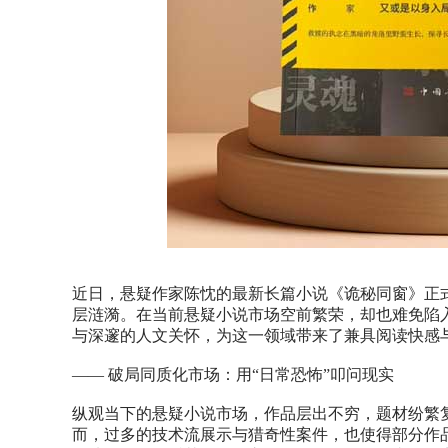
近日，悬疑作家陈忱的最新长篇小说《诡秘同窗》正
层涟漪。在当前悬疑小说市场空前繁荣，却也难免陷入
与深邃的人文关怀，为这一领域带来了兼具阅读快感
—— 破局同质化市场：用“日常恐怖”叩问现实
纵观当下的悬疑小说市场，作品层出不穷，题材纷繁
而，过多的技术流展示与猎奇性案件，也使得部分作