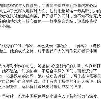
的情感褶皱与人性微光，并将其淬炼成推动故事的核心动
而是为了更深入地探讨人性。他利用悬疑这一最具吸引力的
读者在跟随他抽丝剥茧、揭开谜底的同时，也不知不觉完成
界的独特魅力与核心价值——故事终会完结，谜底终将揭
者心间。
优秀的“90后”作家，早已凭借《婴瞳》、《葬客》《诡校
地位。她的成长之路，对于当代广大的写作爱好者群体而
畏与对创作的耐心。她坚信“心流创作”的力量，即真正打
。她不追逐一时的热点，不迎合浮躁的风气，而是沉潜下
力，拓展题材的边界。她的成功告诉我们，写作或许需要天
对自己内心声音的忠诚。对于有志于写作的年轻人来说，陈
之不懈努力，远比盲目跟风更能抵达成功的彼岸。
一里程碑，也为中国原创悬疑小说注入了新的活力与深度。