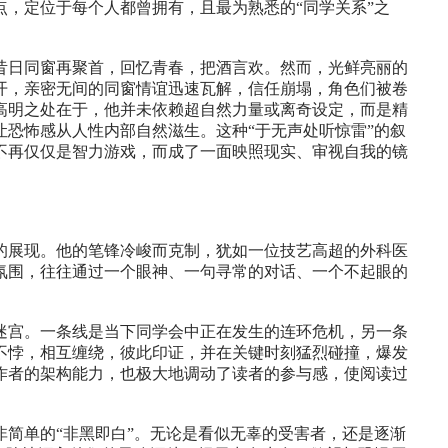
，定位于每个人都曾拥有，且最为熟悉的“同学关系”之
昔日同窗再聚首，回忆青春，把酒言欢。然而，光鲜亮丽的
开，亲密无间的同窗情谊迅速瓦解，信任崩塌，角色们被卷
高明之处在于，他并未依赖超自然力量或离奇设定，而是精
恐怖感从人性内部自然滋生。这种“于无声处听惊雷”的叙
不再仅仅是智力游戏，而成了一面映照现实、审视自我的镜
的展现。他的笔锋冷峻而克制，犹如一位技艺高超的外科医
氛围，往往通过一个眼神、一句寻常的对话、一个不起眼的
迷宫。一条线是当下同学会中正在发生的连环危机，另一条
不悖，相互缠绕，彼此印证，并在关键时刻猛烈碰撞，爆发
作者的架构能力，也极大地调动了读者的参与感，使阅读过
简单的“非黑即白”。无论是看似无辜的受害者，还是逐渐