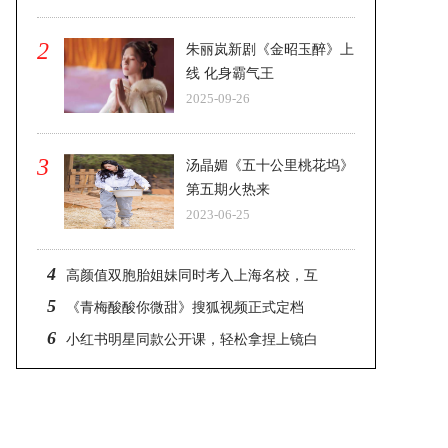
2
朱丽岚新剧《金昭玉醉》上
线 化身霸气王
2025-09-26
3
汤晶媚《五十公里桃花坞》
第五期火热来
2023-06-25
4
高颜值双胞胎姐妹同时考入上海名校，互
5
《青梅酸酸你微甜》搜狐视频正式定档
6
小红书明星同款公开课，轻松拿捏上镜白