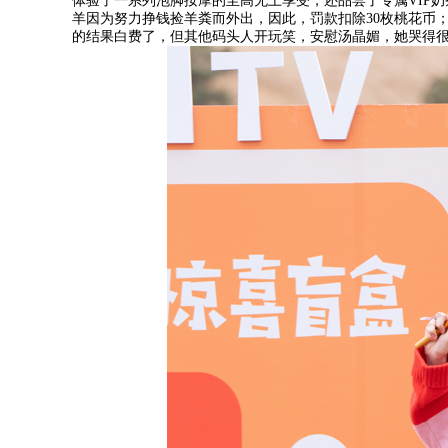
体验了一系列泡脚按摩的至高无上享受，还品尝了专属VIP
羊因为努力挣钱捡羊粪而外出，因此，罚款扣除30枚桃花币
的结果白费了，但其他码头人开玩笑，安慰汤晶媚，她哭得