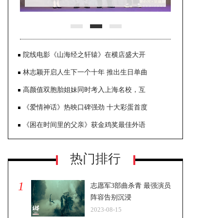
展
院线电影《山海经之轩辕》在横店盛大开
林志颖开启人生下一个十年 推出生日单曲
高颜值双胞胎姐妹同时考入上海名校，互
《爱情神话》热映口碑强劲 十大彩蛋首度
《困在时间里的父亲》获金鸡奖最佳外语
热门排行
1
志愿军3部曲杀青 最强演员
阵容告别沉浸
2023-08-15