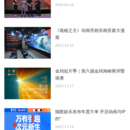
2026-03-18
《诡秘之主》动画亮相东南亚最大漫
展
2025-12-10
金鸡短片季｜第六届金鸡海峡两岸暨
港澳
2025-11-17
全球热度持续攀升，国产动画走向世界舞台
《诡秘之主》自开播以来，在全球190多个国家和地区掀起
一股“诡秘热潮”。凭借其独特的维多利亚风情与蒸汽朋克美
学融合，该作品不仅获得了IMDb 9.3的高分评价，成为国产
猫眼娱乐发布年度片单 开启动画与IP
动画在国际评分平台上的佼佼者，更成功跻身Crunchyroll夏
的“
季新番榜单前5，彰显出中国动画作品在全球市场中的强大
2025-11-14
竞争力与艺术感染力。