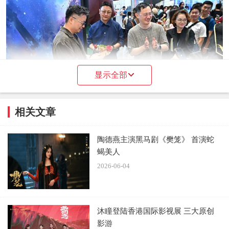
显示全部
相关文章
陶德燕主演黑马剧《樊笼》 首演蛇
蝎美人
2026-06-04
沐瞳登陆香港国际影视展 三大原创
影游