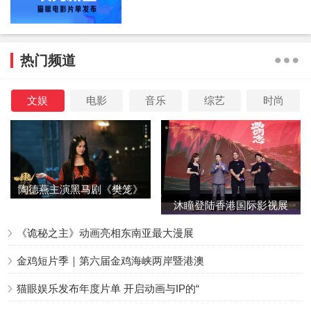
漫展现场人气火爆，国际粉丝热情打卡
本届AFA参展规模盛大，超过85家公司及IP参展，其中《诡
热门频道
秘之主》也出现在了展会核心区域。展位特别设置的“克莱恩
的灰雾之上王座”互动装置，吸引了大量粉丝驻足打卡，其中
不乏专程跨国前来的忠实观众，现场的粉丝表示“中国动漫有
文娱
电影
音乐
综艺
时尚
很多被低估的优秀作品，现在也越来越受到关注。”
陶德燕主演黑马剧《樊笼》
沐瞳登陆香港国际影视展
首演蛇蝎美人
三大原创影游
《诡秘之主》动画亮相东南亚最大漫展
金鸡短片季｜第六届金鸡海峡两岸暨港澳
猫眼娱乐发布年度片单 开启动画与IP的“