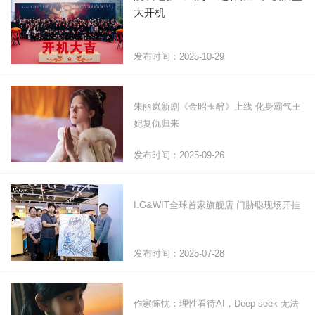
大开机
发布时间：2025-10-29
朱丽岚新剧《金昭玉醉》上线 化身霸气王
妃复仇归来
发布时间：2025-09-26
I.G&WIT全球首家旗舰店 门胁聪现场开挂
发布时间：2025-07-28
作家陈忱：理性看待AI，Deep seek 无法