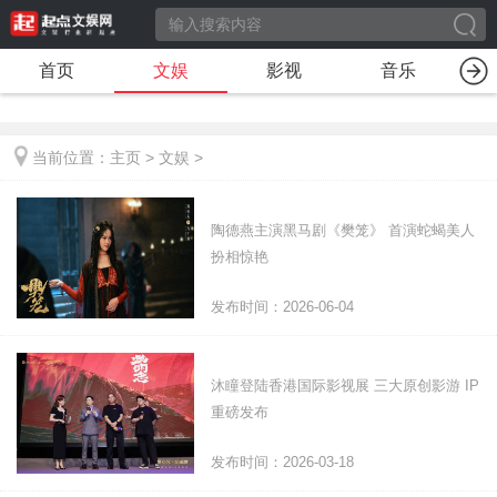
首页
文娱
影视
音乐
当前位置：
主页
>
文娱
>
陶德燕主演黑马剧《樊笼》 首演蛇蝎美人
扮相惊艳
发布时间：2026-06-04
沐瞳登陆香港国际影视展 三大原创影游 IP
重磅发布
发布时间：2026-03-18