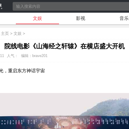
文娱
影视
音乐
：
主页
>
文娱
>
院线电影《山海经之轩辕》在横店盛大开机
:11
人气：
编辑：brave201
光，重启东方神话宇宙