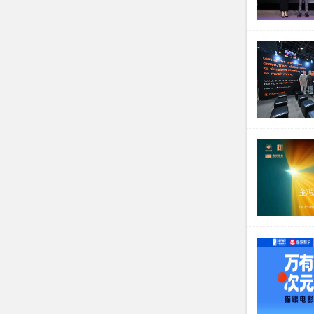
导演初心表
观众在奇幻
影片从“命
代电影语言
三、顶级团