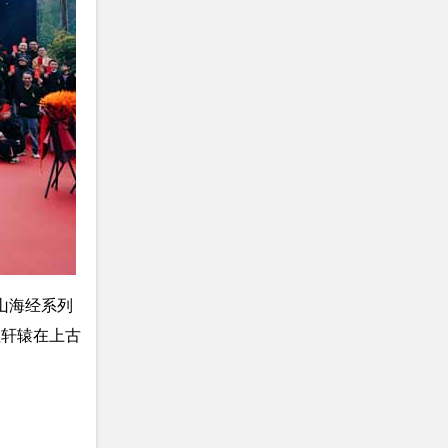
“山海经系列
祖轩辕在上古