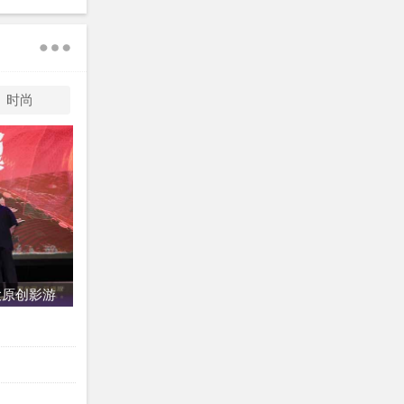
时尚
大原创影游
。团队成员