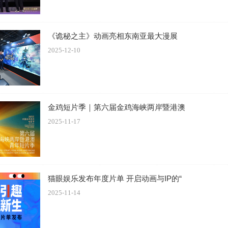
《诡秘之主》动画亮相东南亚最大漫展
示：“我们希望以东方神话回应人类的终极追问——我是谁，我
2025-12-10
与震撼之中，重新认识中华文明的精神起点。”
运共同体”“仁德治世”切入，以神话为壳，以哲学为核，将“东方思
金鸡短片季｜第六届金鸡海峡两岸暨港澳
。
2025-11-17
队集结，打造“上古朋克”视觉美学
猫眼娱乐发布年度片单 开启动画与IP的“
2025-11-14