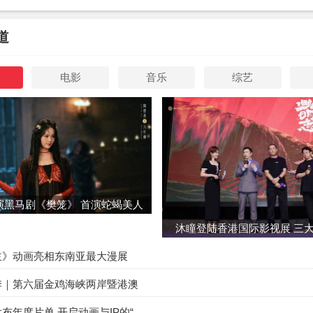
道
电影
音乐
综艺
演黑马剧《樊笼》 首演蛇蝎美人
沐瞳登陆香港国际影视展 三
制片人安晓芬担任总制片人，李志毅担任制片人，导演初心执导
知名视效、美术与摄影团队，拥有丰富的项目经验。
主》动画亮相东南亚最大漫展
季｜第六届金鸡海峡两岸暨港澳
布年度片单 开启动画与IP的“