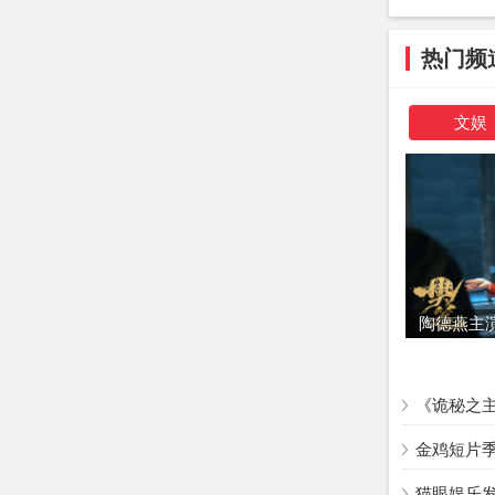
热门频
文娱
陶德燕主
影片由资深
来自国内外
《诡秘之
金鸡短片
猫眼娱乐发