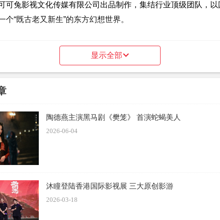
可可兔影视文化传媒有限公司出品制作，集结行业顶级团队，以
一个“既古老又新生”的东方幻想世界。
显示全部
一个神话故事，而是一场关于‘我是谁’的追问。”
初心
章
陶德燕主演黑马剧《樊笼》 首演蛇蝎美人
2026-06-04
海经》出发，构建东方叙事的世界格局
沐瞳登陆香港国际影视展 三大原创影游
上古奇书《山海经》，融合神话、冒险与哲思元素，讲述轩辕在
2026-03-18
以仁德团结众族的故事。